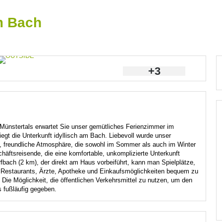
m Bach
+3
ünstertals erwartet Sie unser gemütliches Ferienzimmer im
gt die Unterkunft idyllisch am Bach. Liebevoll wurde unser
le, freundliche Atmosphäre, die sowohl im Sommer als auch im Winter
chäftsreisende, die eine komfortable, unkomplizierte Unterkunft
bach (2 km), der direkt am Haus vorbeiführt, kann man Spielplätze,
e Restaurants, Ärzte, Apotheke und Einkaufsmöglichkeiten bequem zu
 Die Möglichkeit, die öffentlichen Verkehrsmittel zu nutzen, um den
s fußläufig gegeben.