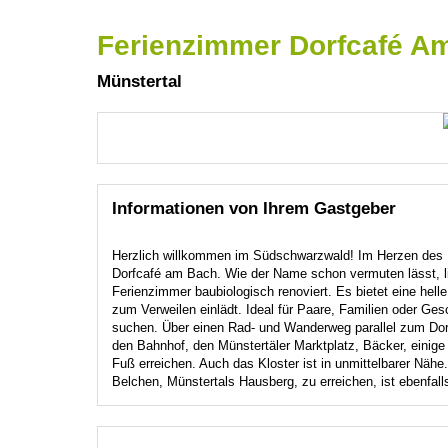
Ferienzimmer Dorfcafé A
Münstertal
Informationen von Ihrem Gastgeber
Herzlich willkommen im Südschwarzwald! Im Herzen des M
Dorfcafé am Bach. Wie der Name schon vermuten lässt, lie
Ferienzimmer baubiologisch renoviert. Es bietet eine hel
zum Verweilen einlädt. Ideal für Paare, Familien oder Ges
suchen. Über einen Rad- und Wanderweg parallel zum Dorf
den Bahnhof, den Münstertäler Marktplatz, Bäcker, einig
Fuß erreichen. Auch das Kloster ist in unmittelbarer Nähe.
Belchen, Münstertals Hausberg, zu erreichen, ist ebenfall