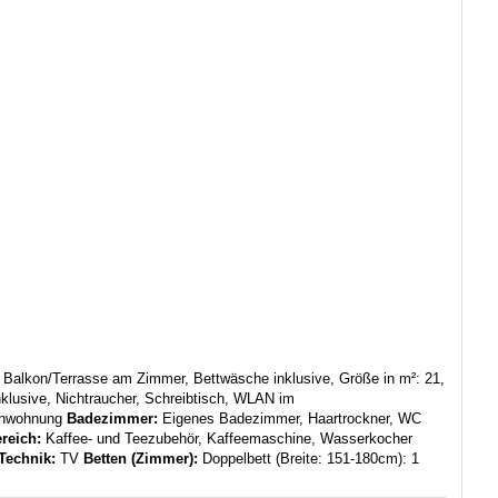
:
Balkon/Terrasse am Zimmer, Bettwäsche inklusive, Größe in m²: 21,
klusive, Nichtraucher, Schreibtisch, WLAN im
enwohnung
Badezimmer:
Eigenes Badezimmer, Haartrockner, WC
reich:
Kaffee- und Teezubehör, Kaffeemaschine, Wasserkocher
Technik:
TV
Betten (Zimmer):
Doppelbett (Breite: 151-180cm): 1