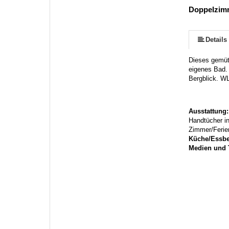
Doppelzim
mehr (6 ) »
mehr (6 ) »
Details
Dieses gemütl
eigenes Bad. 
Bergblick. WL
Ausstattung
Handtücher in
Zimmer/Feri
Küche/Essbe
Medien und 