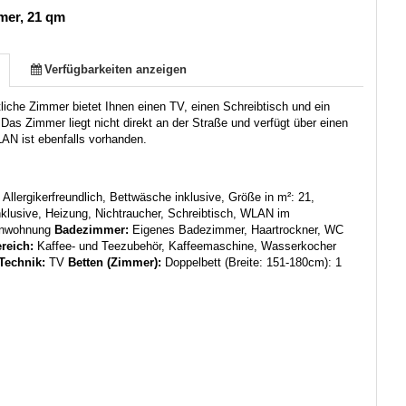
mer, 21 qm
Verfügbarkeiten anzeigen
iche Zimmer bietet Ihnen einen TV, einen Schreibtisch und ein
Das Zimmer liegt nicht direkt an der Straße und verfügt über einen
AN ist ebenfalls vorhanden.
:
Allergikerfreundlich, Bettwäsche inklusive, Größe in m²: 21,
klusive, Heizung, Nichtraucher, Schreibtisch, WLAN im
enwohnung
Badezimmer:
Eigenes Badezimmer, Haartrockner, WC
reich:
Kaffee- und Teezubehör, Kaffeemaschine, Wasserkocher
Technik:
TV
Betten (Zimmer):
Doppelbett (Breite: 151-180cm): 1