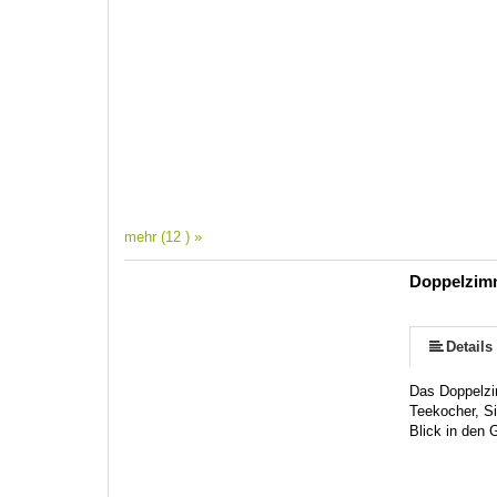
mehr (12 ) »
Doppelzimm
mehr (8 ) »
mehr (8 ) »
mehr (8 ) »
mehr (8 ) »
Details
Das Doppelzi
Teekocher, S
Blick in den 