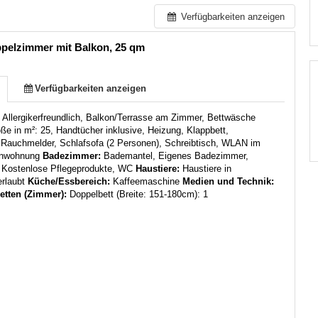
Verfügbarkeiten anzeigen
pelzimmer mit Balkon, 25 qm
Verfügbarkeiten anzeigen
:
Allergikerfreundlich, Balkon/Terrasse am Zimmer, Bettwäsche
öße in m²: 25, Handtücher inklusive, Heizung, Klappbett,
, Rauchmelder, Schlafsofa (2 Personen), Schreibtisch, WLAN im
enwohnung
Badezimmer:
Bademantel, Eigenes Badezimmer,
, Kostenlose Pflegeprodukte, WC
Haustiere:
Haustiere in
rlaubt
Küche/Essbereich:
Kaffeemaschine
Medien und Technik:
etten (Zimmer):
Doppelbett (Breite: 151-180cm): 1