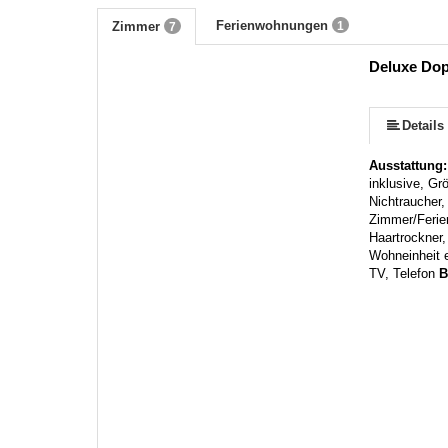
Ferienwohnungen
Zimmer
1
7
Deluxe Dop
mehr (12 ) »
mehr (12 ) »
mehr (12 ) »
mehr (12 ) »
mehr (12 ) »
mehr (12 ) »
mehr (12 ) »
mehr (12 ) »
Details
Ausstattung
inklusive, Gr
Nichtraucher
Zimmer/Feri
Haartrockner
Wohneinheit e
TV, Telefon
B