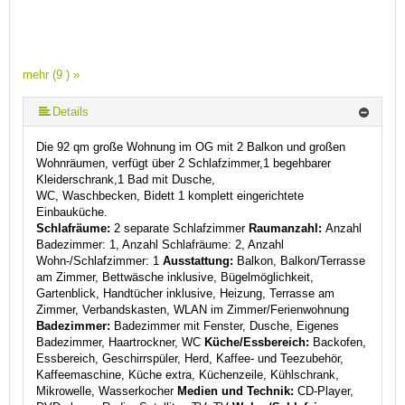
mehr (9 ) »
mehr (9 ) »
mehr (9 ) »
mehr (9 ) »
mehr (9 ) »
mehr (9 ) »
Details
Die 92 qm große Wohnung im OG mit 2 Balkon und großen
Wohnräumen, verfügt über 2 Schlafzimmer,1 begehbarer
Kleiderschrank,1 Bad mit Dusche,
WC, Waschbecken, Bidett 1 komplett eingerichtete
Einbauküche.
Schlafräume:
2 separate Schlafzimmer
Raumanzahl:
Anzahl
Badezimmer: 1, Anzahl Schlafräume: 2, Anzahl
Wohn-/Schlafzimmer: 1
Ausstattung:
Balkon, Balkon/Terrasse
am Zimmer, Bettwäsche inklusive, Bügelmöglichkeit,
Gartenblick, Handtücher inklusive, Heizung, Terrasse am
Zimmer, Verbandskasten, WLAN im Zimmer/Ferienwohnung
Badezimmer:
Badezimmer mit Fenster, Dusche, Eigenes
Badezimmer, Haartrockner, WC
Küche/Essbereich:
Backofen,
Essbereich, Geschirrspüler, Herd, Kaffee- und Teezubehör,
Kaffeemaschine, Küche extra, Küchenzeile, Kühlschrank,
Mikrowelle, Wasserkocher
Medien und Technik:
CD-Player,